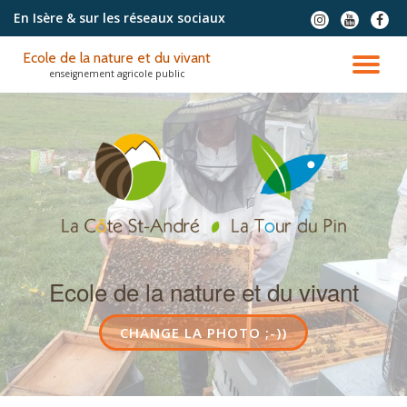
En Isère & sur les réseaux sociaux
fa-
fa-
fa-
instagram
youtube
faceb
Aller
Ecole de la nature et du vivant
au
DÉ
enseignement agricole public
contenu
LA
NA
Ecole de la nature et du vivant
LIBELLÉ
CHANGE LA PHOTO ;-))
DU
BOUTON
D'EN-