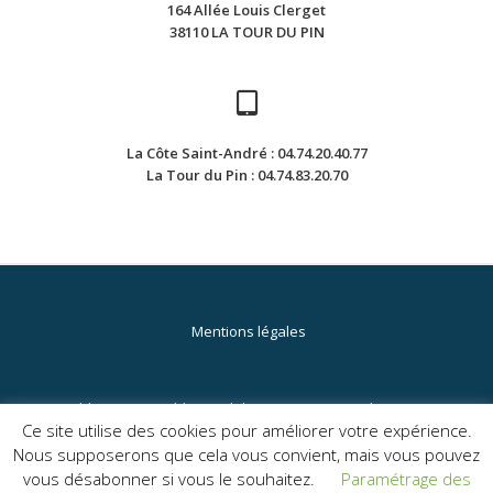
164 Allée Louis Clerget
38110 LA TOUR DU PIN
La Côte Saint-André : 04.74.20.40.77
La Tour du Pin : 04.74.83.20.70
Mentions légales
(c) Etablissement Public Local d'Enseignement et de Formation
Ce site utilise des cookies pour améliorer votre expérience.
Professionnelle Agricole de La Côte Saint-André & de La Tour du Pin
Nous supposerons que cela vous convient, mais vous pouvez
M
vous désabonner si vous le souhaitez.
Paramétrage des
Llorix One Lite
fièrement propulsé par
WordPress