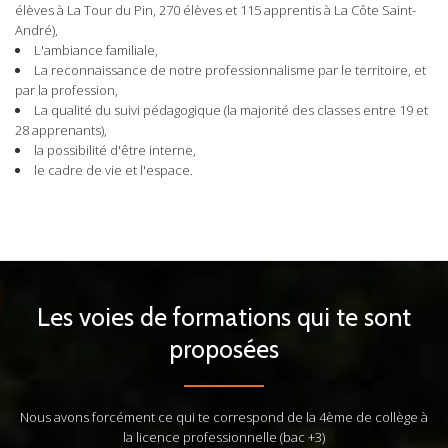
élèves à La Tour du Pin, 270 élèves et 115 apprentis à La Côte Saint-
André),
L'ambiance familiale,
La reconnaissance de notre professionnalisme par le territoire, et
par la profession,
La qualité du suivi pédagogique (la majorité des classes entre 19 et
28 apprenants),
la possibilité d'être interne,
le cadre de vie et l'espace.
Les voies de formations qui te sont
proposées
Nous avons forcément ce qui te correspond de la 4ème de collège à
COLLEGE
la licence professionnelle (bac +3)
4ème - 3ème de